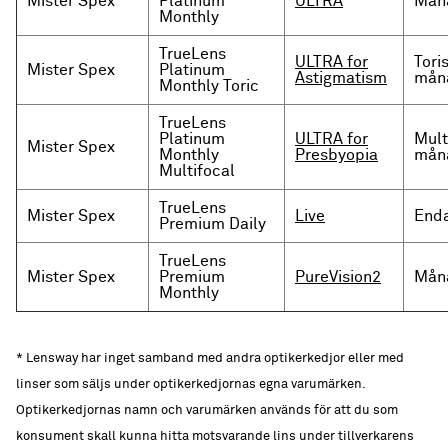
Mister Spex
Platinum
ULTRA
Måna
Monthly
TrueLens
ULTRA for
Tori
Mister Spex
Platinum
Astigmatism
måna
Monthly Toric
TrueLens
Platinum
ULTRA for
Mult
Mister Spex
Monthly
Presbyopia
måna
Multifocal
TrueLens
Mister Spex
Live
Enda
Premium Daily
TrueLens
Mister Spex
Premium
PureVision2
Måna
Monthly
* Lensway har inget samband med andra optikerkedjor eller med
linser som säljs under optikerkedjornas egna varumärken.
Optikerkedjornas namn och varumärken används för att du som
konsument skall kunna hitta motsvarande lins under tillverkarens