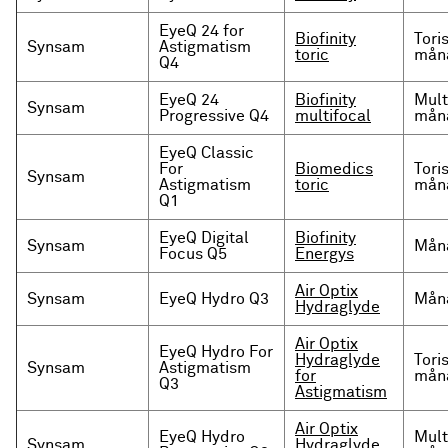
EyeQ 24 for
Biofinity
Tori
Synsam
Astigmatism
toric
måna
Q4
EyeQ 24
Biofinity
Mult
Synsam
Progressive Q4
multifocal
måna
EyeQ Classic
For
Biomedics
Tori
Synsam
Astigmatism
toric
måna
Q1
EyeQ Digital
Biofinity
Synsam
Måna
Focus Q5
Energys
Air Optix
Synsam
EyeQ Hydro Q3
Måna
Hydraglyde
Air Optix
EyeQ Hydro For
Hydraglyde
Tori
Synsam
Astigmatism
for
måna
Q3
Astigmatism
Air Optix
EyeQ Hydro
Mult
Synsam
Hydraglyde