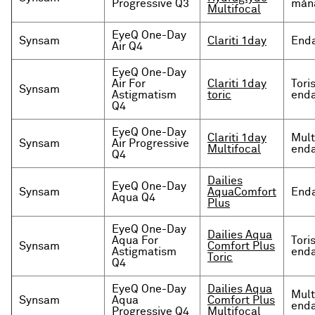
Progressive Q3
måna
Multifocal
EyeQ One-Day
Synsam
Clariti 1day
Enda
Air Q4
EyeQ One-Day
Air For
Clariti 1day
Tori
Synsam
Astigmatism
toric
enda
Q4
EyeQ One-Day
Clariti 1day
Mult
Synsam
Air Progressive
Multifocal
enda
Q4
Dailies
EyeQ One-Day
Synsam
AquaComfort
Enda
Aqua Q4
Plus
EyeQ One-Day
Dailies Aqua
Aqua For
Tori
Synsam
Comfort Plus
Astigmatism
enda
Toric
Q4
EyeQ One-Day
Dailies Aqua
Mult
Synsam
Aqua
Comfort Plus
enda
Progressive Q4
Multifocal