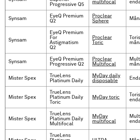
multifocal
enda
Progressive Q5
EyeQ Premium
Proclear
Synsam
Måna
Q2
Sphere
EyeQ Premium
For
Proclear
Tori
Synsam
Astigmatism
Toric
måna
Q2
EyeQ Premium
Proclear
Mult
Synsam
Progressive Q2
Multifocal
måna
TrueLens
MyDay daily
Mister Spex
Enda
Platinum Daily
disposable
TrueLens
Tori
Mister Spex
Platinum Daily
MyDay toric
enda
Toric
TrueLens
MyDay
Mult
Mister Spex
Platinum Daily
multifocal
enda
Multifocal
TrueLens