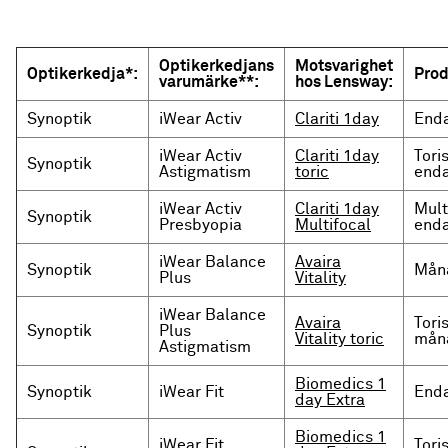
Optikerkedjans
Motsvarighet
Optikerkedja*:
Prod
varumärke**:
hos Lensway:
Synoptik
iWear Activ
Clariti 1day
Enda
iWear Activ
Clariti 1day
Tori
Synoptik
Astigmatism
toric
enda
iWear Activ
Clariti 1day
Mult
Synoptik
Presbyopia
Multifocal
enda
iWear Balance
Avaira
Synoptik
Måna
Plus
Vitality
iWear Balance
Avaira
Tori
Synoptik
Plus
Vitality toric
måna
Astigmatism
Biomedics 1
Synoptik
iWear Fit
Enda
day Extra
Biomedics 1
iWear Fit
Tori