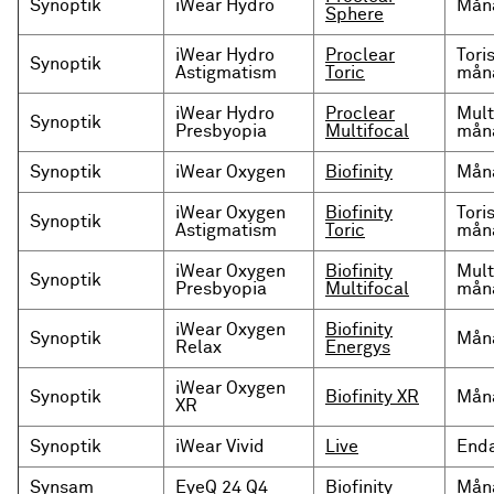
Synoptik
iWear Hydro
Måna
Sphere
iWear Hydro
Proclear
Tori
Synoptik
Astigmatism
Toric
måna
iWear Hydro
Proclear
Mult
Synoptik
Presbyopia
Multifocal
måna
Synoptik
iWear Oxygen
Biofinity
Måna
iWear Oxygen
Biofinity
Tori
Synoptik
Astigmatism
Toric
måna
iWear Oxygen
Biofinity
Mult
Synoptik
Presbyopia
Multifocal
måna
iWear Oxygen
Biofinity
Synoptik
Måna
Relax
Energys
iWear Oxygen
Synoptik
Biofinity XR
Måna
XR
Synoptik
iWear Vivid
Live
Enda
Synsam
EyeQ 24 Q4
Biofinity
Måna