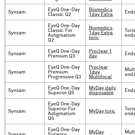
EyeQ One-Day
Biomedics
Synsam
Enda
Classic Q2
1day Extra
EyeQ One-Day
Biomedics
Classic For
Tori
Synsam
1day Extra
Astigmatism
enda
toric
Q2
EyeQ One-Day
Proclear 1
Synsam
Enda
Premium Q3
day
EyeQ One-Day
Proclear
Mult
Synsam
Premium
1day
enda
Progressive Q3
Multifocal
EyeQ One-Day
MyDay daily
Synsam
Enda
Superior Q5
disposable
EyeQ One-Day
Superior For
Tori
Synsam
MyDay toric
Astigmatism
enda
Q5
EyeQ One-Day
MyDay
Mult
Synsam
Superior