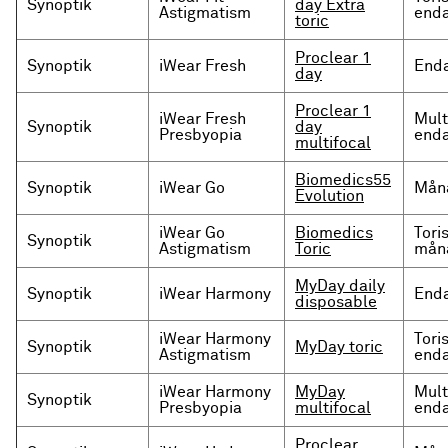
Synoptik
day Extra
Astigmatism
enda
toric
Proclear 1
Synoptik
iWear Fresh
Enda
day
Proclear 1
iWear Fresh
Mult
Synoptik
day
Presbyopia
enda
multifocal
Biomedics55
Synoptik
iWear Go
Måna
Evolution
iWear Go
Biomedics
Tori
Synoptik
Astigmatism
Toric
måna
MyDay daily
Synoptik
iWear Harmony
Enda
disposable
iWear Harmony
Tori
Synoptik
MyDay toric
Astigmatism
enda
iWear Harmony
MyDay
Mult
Synoptik
Presbyopia
multifocal
enda
Proclear