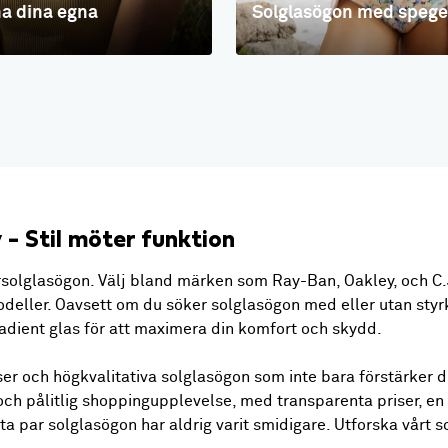
a dina egna
Solglasögon med spege
y
-
Stil möter funktion
olglasögon. Välj bland märken som Ray-Ban, Oakley, och C.J
odeller. Oavsett om du söker solglasögon med eller utan styr
radient glas för att maximera din komfort och skydd.
iser och högkvalitativa solglasögon som inte bara förstärker 
ch pålitlig shoppingupplevelse, med transparenta priser, en 
ekta par solglasögon har aldrig varit smidigare. Utforska vårt 