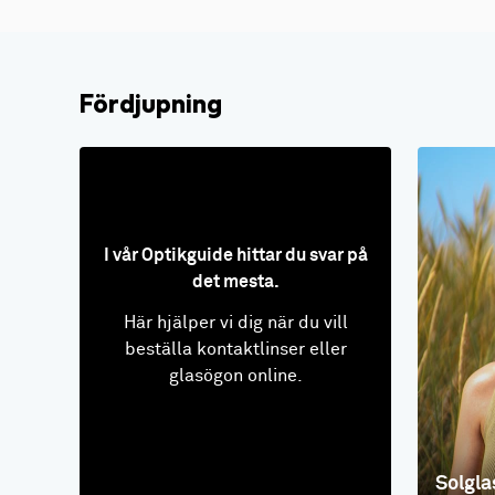
Fördjupning
I vår Optikguide hittar du svar på
det mesta.
Här hjälper vi dig när du vill
beställa kontaktlinser eller
glasögon online.
Solgla