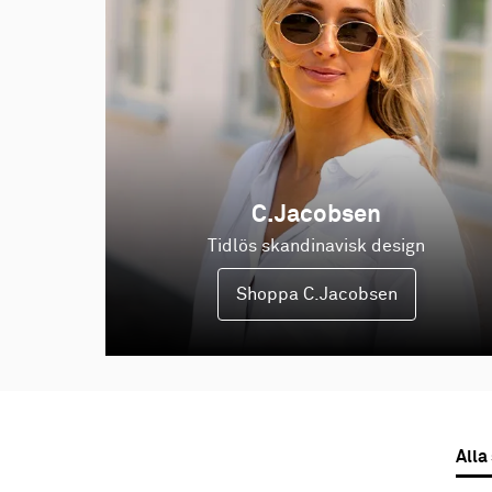
C.Jacobsen
Tidlös skandinavisk design
Shoppa C.Jacobsen
Alla