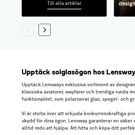
Till alla artiklar
design
Upptäck solglasögon hos Lenswa
Upptäck Lensways exklusiva sortiment av designers
klassiska aviatorer, wayfarer och trendiga runda m
funktionalitet, som polariserat glas, spegel- och g
Vi är stolta över att erbjuda konkurrenskraftiga pr
skydd för dina ögon. Lensway garanterar en säker o
alltid redo att hjälpa. Att hitta och köpa ditt perf