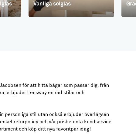
lglas
Vanliga solglas
Gra
acobsen för att hitta bågar som passar dig, från
ka, erbjuder Lensway en rad stilar och
din personliga stil utan också erbjuder överlägsen
enkel returpolicy och vår prisbelönta kundservice
sortiment och köp ditt nya favoritpar idag!