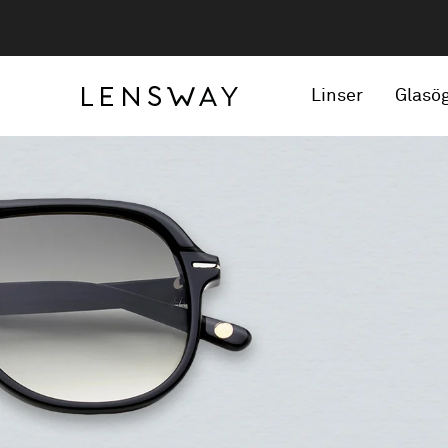
Linser
Glasö