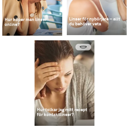
Linser för nybörjare – allt
Hur köper man linser
du behöver veta
online?
Hur tolkar jag mitt recept
för kontaktlinser?