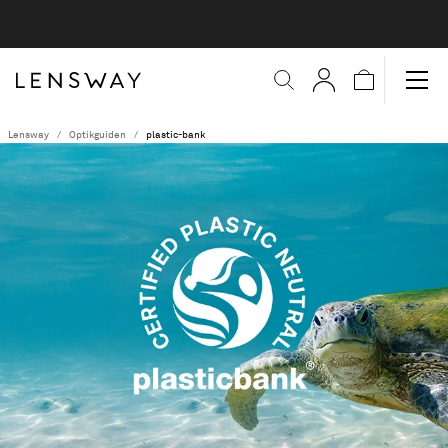
Lensway
Optikguiden
plastic-bank