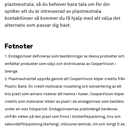
plastneutrala, så du behöver bara tala om för din
optiker att du är intresserad av plastneutrala
kontaktlinser så kommer du få hjälp med att välja det
alternativ som passar dig bäst.
Fotnoter
1. Endagslinser definieras som beställningar av dessa produkter och
omfattar produkter som säljs och distribueras av CooperVision i
Sverige.
2. Plastneutralitet uppnås genom att CooperVision köper credits från
Plastic Bank. En credit motsvarar insamling och konvertering av ett
kilo plast som annars riskerar att hamna i haven. CooperVision köper
credits som motsvarar vikten av plast i de endagslinser som beställs
under en viss tidsperiod. Endagslinsernas plastmängd beräknas
utifrån vikten på den plast som finns i blisterförpackning, lins och
sekundärförpackning (kartong), inklusive laminat, lim och övrigt (t.ex.